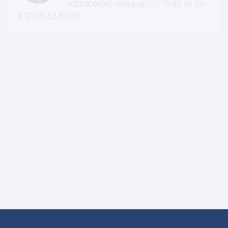
KOSSONOU, contacts : 07 79 89 91 59
& 05 05 55 83 35
MISSION UNIVERSELLE PIERRE ANGULAIRE
Jours de rencontre : Vendredi à 18h30
en salle Mgr J. P. KUTWA, Responsable :
KONIAN K. Alexis, contact : 01 02 07 55
85